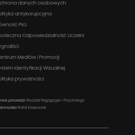
chrona danych osobowych
olityka antykorupcyjna
ówność Płci
połeczna Odpowiedzialność Uczelni
ygnaliści
entrum Mediów i Promocji
ystem Identyfikacji Wizualnej
olityka prywatności
rwis prowadzi
Wydział Pegagogiki i Psychologii
ebmaster
Rafał Krakowiak