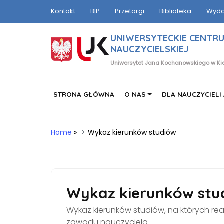
Kontakt
BIP
Przetargi
Biblioteka
Wyda
UNIWERSYTECKIE CENTRU
NAUCZYCIELSKIEJ
Uniwersytet Jana Kochanowskiego w Ki
STRONA GŁÓWNA
O NAS
DLA NAUCZYCIELI
Home
»
Wykaz kierunków studiów
Wykaz kierunków stu
Wykaz kierunków studiów, na których r
zawodu nauczyciela