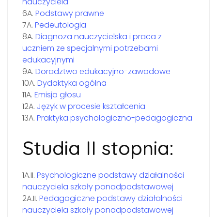
nauczyciela
6A.
Podstawy prawne
7A.
Pedeutologia
8A.
Diagnoza nauczycielska i praca z
uczniem ze specjalnymi potrzebami
edukacyjnymi
9A.
Doradztwo edukacyjno-zawodowe
10A.
Dydaktyka ogólna
11A.
Emisja głosu
12A.
Język w procesie kształcenia
13A.
Praktyka psychologiczno-pedagogiczna
Studia II stopnia:
1A.II.
Psychologiczne podstawy działalności
nauczyciela szkoły ponadpodstawowej
2A.II.
Pedagogiczne podstawy działalności
nauczyciela szkoły ponadpodstawowej