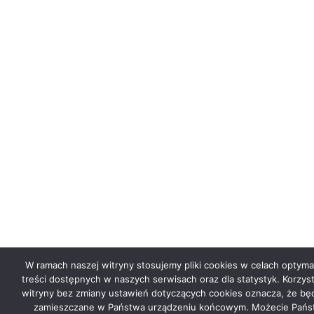
W ramach naszej witryny stosujemy pliki cookies w celach optymal
treści dostępnych w naszych serwisach oraz dla statystyk. Korzyst
witryny bez zmiany ustawień dotyczących cookies oznacza, że bę
zamieszczane w Państwa urządzeniu końcowym. Możecie Pań