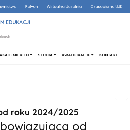
wnictwo
Pol-on
Wirtualna Uczelnia
Czasopismo UJK
M EDUKACJI
elcach
 AKADEMICKICH
STUDIA
KWALIFIKACJE
KONTAKT
od roku 2024/2025
bowiązująca od