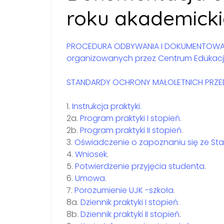
roku akademick
PROCEDURA ODBYWANIA I DOKUMENTOWA
organizowanych przez Centrum Edukacji 
STANDARDY OCHRONY MAŁOLETNICH PRZE
1.
Instrukcja praktyki.
2a.
Program praktyki I stopień
.
2b.
Program praktyki II stopień
.
3.
Oświadczenie o zapoznaniu się ze St
4.
Wniosek
.
5.
Potwierdzenie przyjęcia studenta
.
6.
Umowa
.
7.
Porozumienie UJK -szkoła
.
8a.
Dziennik praktyki I stopień
.
8b.
Dziennik praktyki II stopień
.