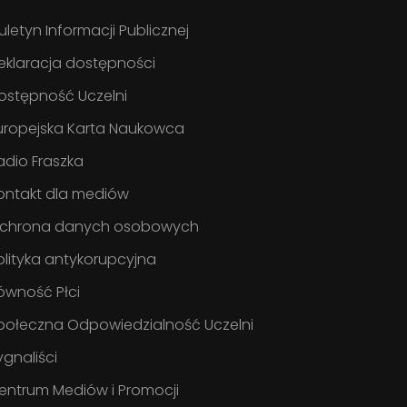
iuletyn Informacji Publicznej
eklaracja dostępności
ostępność Uczelni
uropejska Karta Naukowca
adio Fraszka
ontakt dla mediów
chrona danych osobowych
olityka antykorupcyjna
ówność Płci
połeczna Odpowiedzialność Uczelni
ygnaliści
entrum Mediów i Promocji