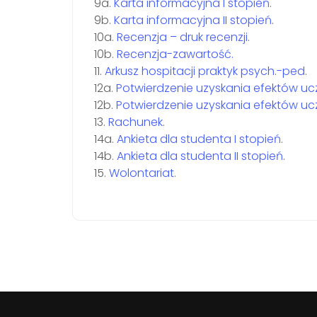
9a.
Karta informacyjna I stopień
.
9b.
Karta informacyjna II stopień
.
10a.
Recenzja – druk recenzji.
10b.
Recenzja-zawartość.
11.
Arkusz hospitacji praktyk psych.-ped
.
12a.
Potwierdzenie uzyskania efektów ucze
12b.
Potwierdzenie uzyskania efektów ucze
13.
Rachunek
.
14a.
Ankieta dla studenta I stopień
.
14b.
Ankieta dla studenta II stopień
.
15.
Wolontariat.